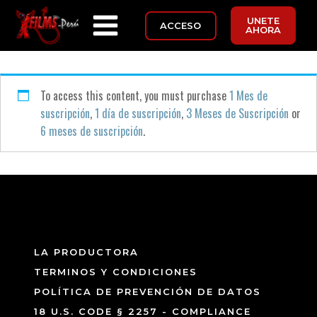
UNETE
ACCESO
AHORA
To access this content, you must purchase
1 Mes de
suscripción
,
1 día de suscripción
,
3 Meses de Suscripción
or
6 meses de suscripción
.
LA PRODUCTORA
TERMINOS Y CONDICIONES
POLÍTICA DE PREVENCIÓN DE DATOS
18 U.S. CODE § 2257 - COMPLIANCE