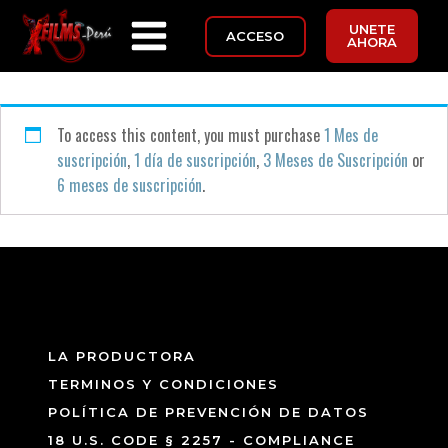
UNETE
ACCESO
AHORA
To access this content, you must purchase
1 Mes de
suscripción
,
1 día de suscripción
,
3 Meses de Suscripción
or
6 meses de suscripción
.
LA PRODUCTORA
TERMINOS Y CONDICIONES
POLÍTICA DE PREVENCIÓN DE DATOS
18 U.S. CODE § 2257 - COMPLIANCE