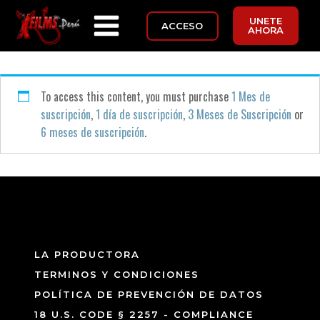
UNETE
ACCESO
AHORA
To access this content, you must purchase
1 Mes de
suscripción
,
1 día de suscripción
,
3 Meses de Suscripción
or
6 meses de suscripción
.
LA PRODUCTORA
TERMINOS Y CONDICIONES
POLÍTICA DE PREVENCIÓN DE DATOS
18 U.S. CODE § 2257 - COMPLIANCE