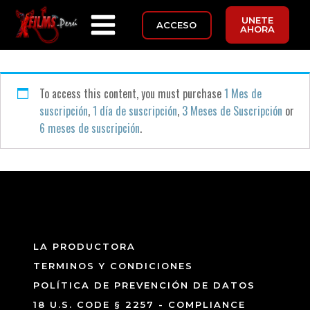
UNETE
ACCESO
AHORA
To access this content, you must purchase
1 Mes de
suscripción
,
1 día de suscripción
,
3 Meses de Suscripción
or
6 meses de suscripción
.
LA PRODUCTORA
TERMINOS Y CONDICIONES
POLÍTICA DE PREVENCIÓN DE DATOS
18 U.S. CODE § 2257 - COMPLIANCE