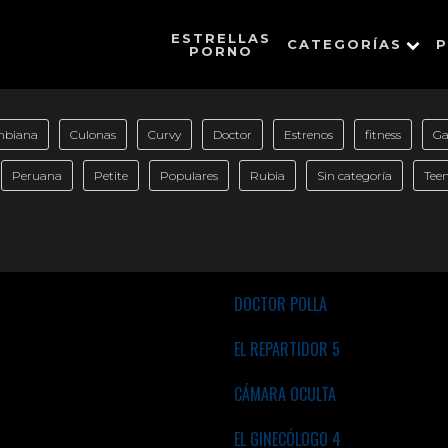
ESTRELLAS
CATEGORÍAS
P
PORNO
mbiana
Culonas
Curvy
Doctor
Estrenos
fitness
G
Peruana
Petite
Populares
Rubia
Sin categoría
Tee
DOCTOR POLLA
EL REPARTIDOR 5
CÁMARA OCULTA
EL GINECÓLOGO 4