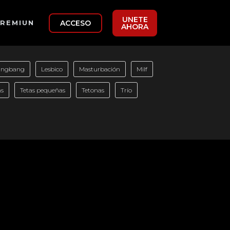
UNETE
ACCESO
REMIUN
AHORA
angbang
Lesbico
Masturbación
Milf
ns
Tetas pequeñas
Tetonas
Trío