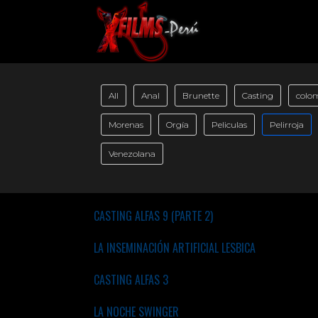
All
Anal
Brunette
Casting
colo
Morenas
Orgía
Peliculas
Pelirroja
Venezolana
CASTING ALFAS 9 (PARTE 2)
LA INSEMINACIÓN ARTIFICIAL LESBICA
CASTING ALFAS 3
LA NOCHE SWINGER