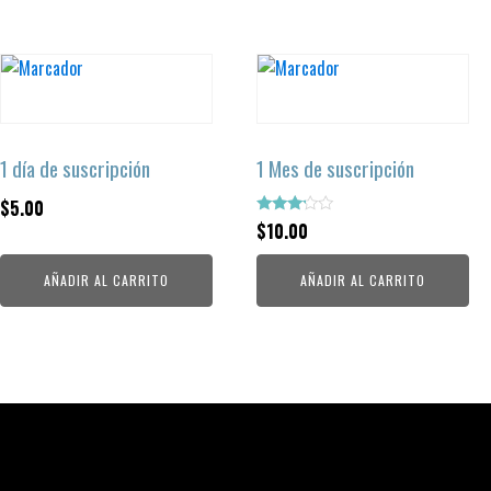
1 día de suscripción
1 Mes de suscripción
$
5.00
Valorado
$
10.00
con
3.00
de 5
AÑADIR AL CARRITO
AÑADIR AL CARRITO