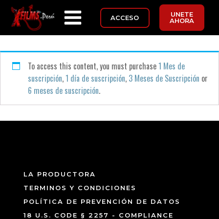
UNETE
ACCESO
AHORA
To access this content, you must purchase
1 Mes de
suscripción
,
1 día de suscripción
,
3 Meses de Suscripción
or
6 meses de suscripción
.
LA PRODUCTORA
TERMINOS Y CONDICIONES
POLÍTICA DE PREVENCIÓN DE DATOS
18 U.S. CODE § 2257 - COMPLIANCE