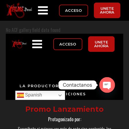
UNETE
ACCESO
AHORA
No ACF gallery field data found
Promo Lanzamiento
Protagonizado por:
Suscribete si quieres ver más de este rico contenido, las