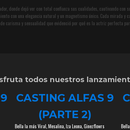
dor, donde dejó ver con total confianza sus cualidades, cautivando con s
ento con una elegancia natural y un magnetismo único. Cada mirada y cad
de carisma y sensualidad que evidenció por qué es la actriz perfecta par
sfruta todos nuestros lanzamien
 9
CASTING ALFAS 9
C
(PARTE 2)
Bella la más Viral
,
Mesalina
,
Iza Leona
,
Ginezflowrs
Bella