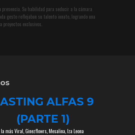
u presencia. Su habilidad para seducir a la cámara
a gesto reflejaban su talento innato, logrando una
a proyectos exclusivos.
tos
ASTING ALFAS 9
(PARTE 1)
 la más Viral
,
Ginezflowrs
,
Mesalina
,
Iza Leona