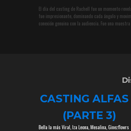
El día del casting de Rachell fue un momento revela
fue impresionante, dominando cada ángulo y movimi
conexión genuina con la audiencia. Fue una muestra 
Di
CASTING ALFAS
(PARTE 3)
Bella la más Viral
,
Iza Leona
,
Mesalina
,
Ginezflowrs