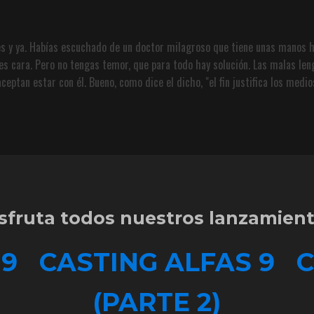
es y ya. Habías escuchado de un doctor milagroso que tiene unas manos h
 es cara. Pero no tengas temor, que para todo hay solución. Las malas len
ceptan estar con él. Bueno, como dice el dicho, "el fin justifica los medi
sfruta todos nuestros lanzamien
 9
CASTING ALFAS 9
C
(PARTE 2)