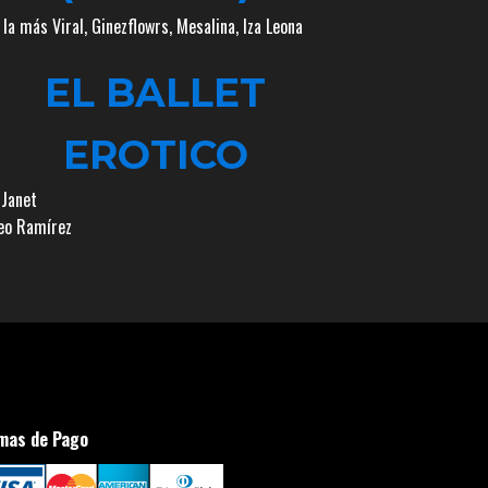
 la más Viral
,
Ginezflowrs
,
Mesalina
,
Iza Leona
EL BALLET
EROTICO
 Janet
o Ramírez
mas de Pago