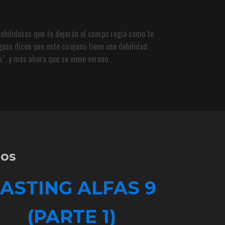
abilidosas que te dejarán el cuerpo regia como te
guas dicen que este cirujano tiene una debilidad:
os", y más ahora que se viene verano.
tos
ASTING ALFAS 9
(PARTE 1)