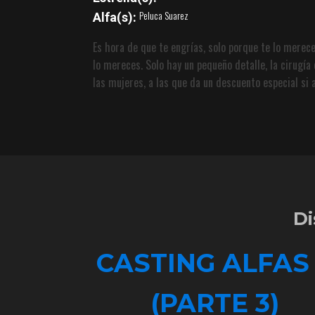
Peluca Suarez
Alfa(s):
Es hora de que te engrías, solo porque te lo merec
lo mereces. Solo hay un pequeño detalle, la cirugía
las mujeres, a las que da un descuento especial si a
Di
CASTING ALFAS
(PARTE 3)