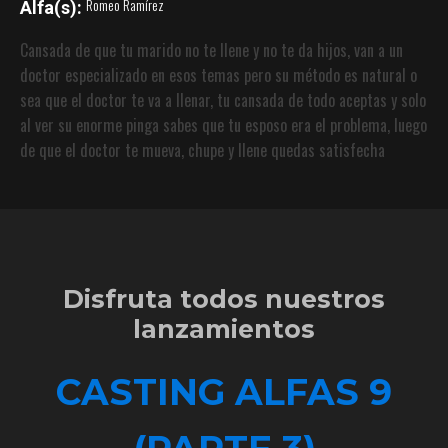
Romeo Ramírez
Alfa(s):
Cansada de que tu marido no te llene y no te da hijos, van a un
doctor especializado en esos temas pero su método es natural o
sea que el doctor te va a llenar, tu cansada de todo aceptas y solo
al ver su enorme pinga sabes que tu esposo era el problema, luego
de que el doctor te mueva, chupe y llene quedas satisfecha
Disfruta todos nuestros
lanzamientos
CASTING ALFAS 9