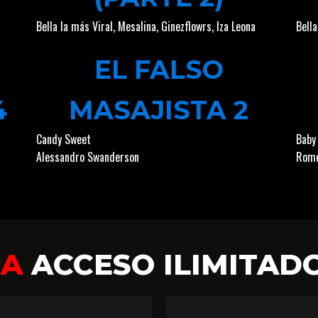
Bella la más Viral
,
Mesalina
,
Ginezflowrs
,
Iza Leona
Bella
EL FALSO
4
MASAJISTA 2
Candy Sweet
Baby
Alessandro Swanderson
Rome
GA
ACCESO ILIMITAD