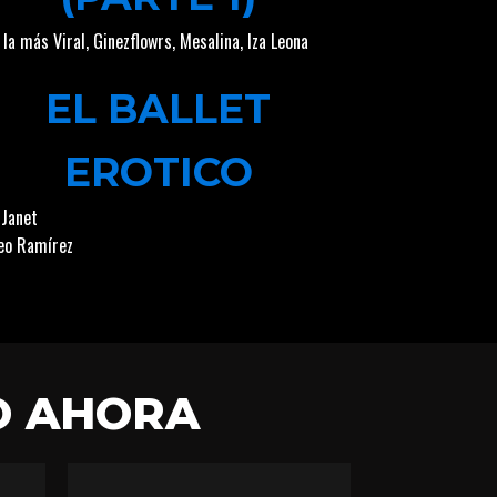
 la más Viral
,
Ginezflowrs
,
Mesalina
,
Iza Leona
EL BALLET
EROTICO
 Janet
o Ramírez
O AHORA