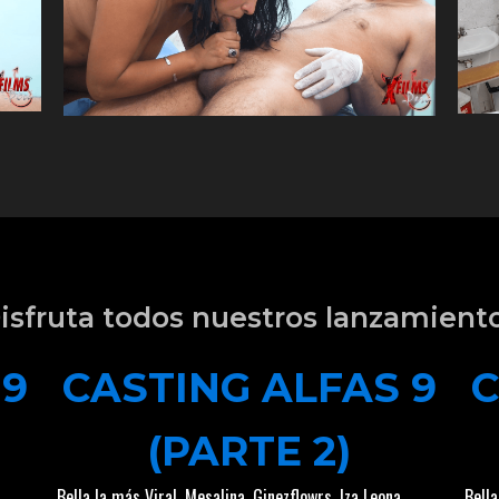
isfruta todos nuestros lanzamient
 9
CASTING ALFAS 9
C
(PARTE 2)
Bella la más Viral
,
Mesalina
,
Ginezflowrs
,
Iza Leona
Bella