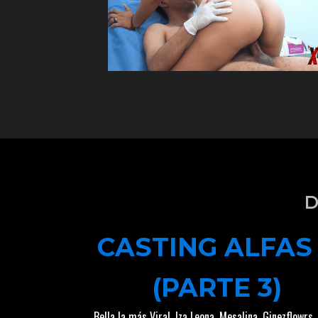
D
CASTING ALFAS
(PARTE 3)
Bella la más Viral
,
Iza Leona
,
Mesalina
,
Ginezflowrs