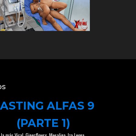
os
ASTING ALFAS 9
(PARTE 1)
 la más Viral
,
Ginezflowrs
,
Mesalina
,
Iza Leona