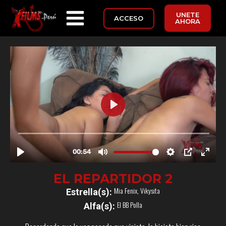
UNETE
ACCESO
AHORA
EL REPARTIDOR 2
Mia Fenix
,
Vikysita
Estrella(s):
El BB Polla
Alfa(s):