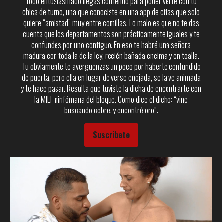
Todo entusiasmado llegas corriendo para poder verte con tu
chica de turno, una que conociste en una app de citas que solo
quiere “amistad” muy entre comillas. Lo malo es que no te das
cuenta que los departamentos son prácticamente iguales y te
confundes por uno contiguo. En eso te habré una señora
madura con toda la de la ley, recién bañada encima y en toalla.
Tu obviamente te avergüenzas un poco por haberte confundido
de puerta, pero ella en lugar de verse enojada, se la ve animada
y te hace pasar. Resulta que tuviste la dicha de encontrarte con
la MILF ninfómana del bloque. Como dice el dicho: “vine
buscando cobre, y encontré oro”.
Suscribete