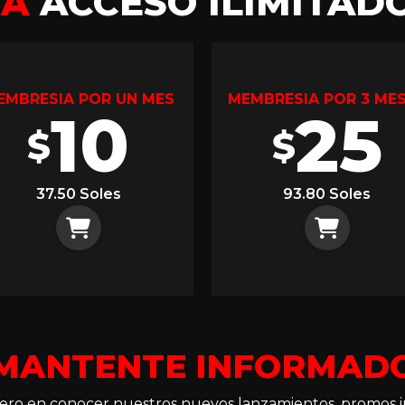
GA
ACCESO ILIMITAD
EMBRESIA POR UN MES
MEMBRESIA POR 3 ME
10
25
$
$
37.50 Soles
93.80 Soles
MANTENTE INFORMAD
imero en conocer nuestros nuevos lanzamientos, promos i