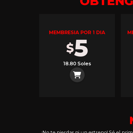
OBTEN
MEMBRESIA POR 1 DIA
M
5
$
18.80 Soles
¡No te pierdas ni un estreno! Sé el pr