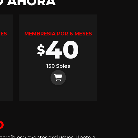
O AHORA
SES
MEMBRESIA POR 6 MESES
40
$
150 Soles
O
ncreíbles y eventos exclusivos. Únete a