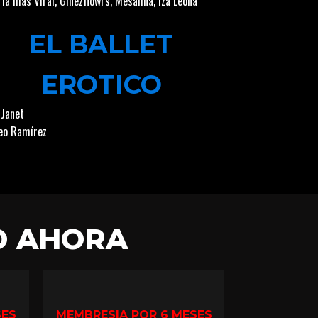
 la más Viral
,
Ginezflowrs
,
Mesalina
,
Iza Leona
EL BALLET
EROTICO
 Janet
o Ramírez
O AHORA
SES
MEMBRESIA POR 6 MESES