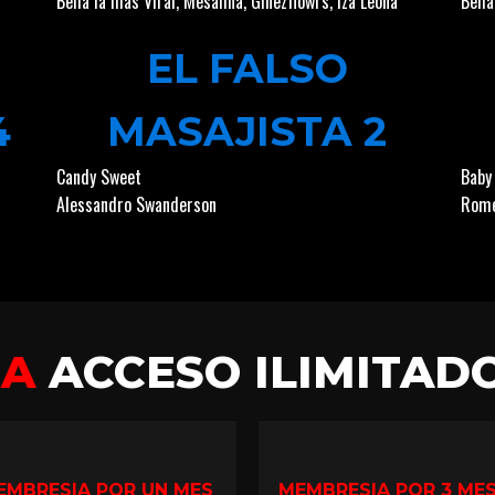
Bella la más Viral
,
Mesalina
,
Ginezflowrs
,
Iza Leona
Bella
EL FALSO
4
MASAJISTA 2
Candy Sweet
Baby
Alessandro Swanderson
Rome
GA
ACCESO ILIMITAD
EMBRESIA POR UN MES
MEMBRESIA POR 3 ME