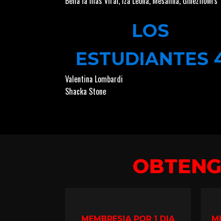
Bella la más Viral
,
Iza Leona
,
Mesalina
,
Ginezflowrs
LOS
ESTUDIANTES 
Valentina Lombardi
Shacka Stone
OBTEN
MEMBRESIA POR 1 DIA
M